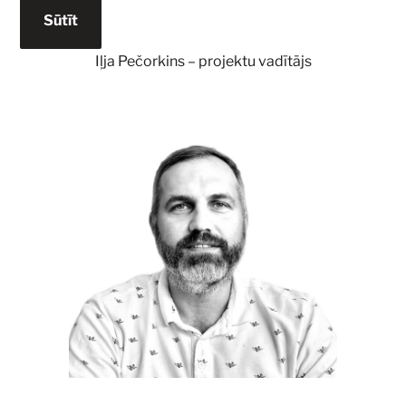
Sūtīt
Iļja Pečorkins – projektu vadītājs