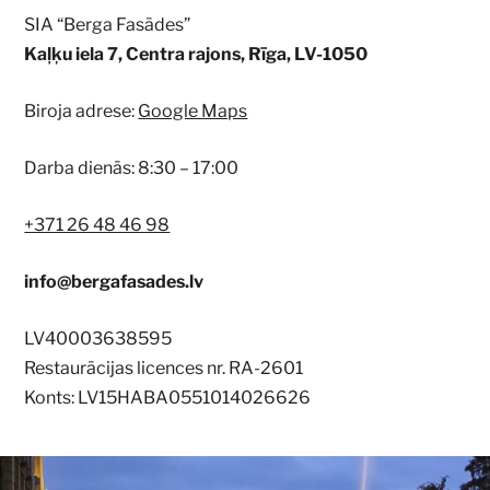
SIA “Berga Fasādes”
Kaļķu iela 7, Centra rajons, Rīga, LV-1050
Biroja adrese:
Google Maps
Darba dienās: 8:30 – 17:00
+371 26 48 46 98
info@bergafasades.lv
LV40003638595
Restaurācijas licences nr. RA-2601
Konts: LV15HABA0551014026626