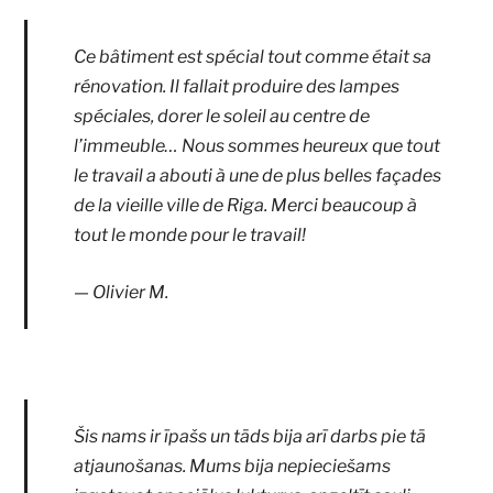
Ce bâtiment est spécial tout comme était sa
rénovation. Il fallait produire des lampes
spéciales, dorer le soleil au centre de
l’immeuble… Nous sommes heureux que tout
le travail a abouti à une de plus belles façades
de la vieille ville de Riga. Merci beaucoup à
tout le monde pour le travail!
Olivier M.
Šis nams ir īpašs un tāds bija arī darbs pie tā
atjaunošanas. Mums bija nepieciešams