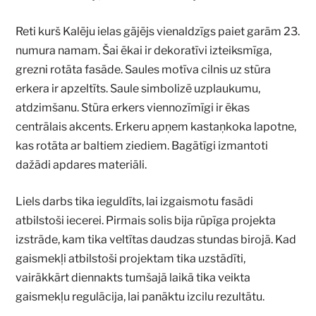
Reti kurš Kalēju ielas gājējs vienaldzīgs paiet garām 23.
numura namam. Šai ēkai ir dekoratīvi izteiksmīga,
grezni rotāta fasāde. Saules motīva cilnis uz stūra
erkera ir apzeltīts. Saule simbolizē uzplaukumu,
atdzimšanu. Stūra erkers viennozīmīgi ir ēkas
centrālais akcents. Erkeru apņem kastaņkoka lapotne,
kas rotāta ar baltiem ziediem. Bagātīgi izmantoti
dažādi apdares materiāli.
Liels darbs tika ieguldīts, lai izgaismotu fasādi
atbilstoši iecerei. Pirmais solis bija rūpīga projekta
izstrāde, kam tika veltītas daudzas stundas birojā. Kad
gaismekļi atbilstoši projektam tika uzstādīti,
vairākkārt diennakts tumšajā laikā tika veikta
gaismekļu regulācija, lai panāktu izcilu rezultātu.