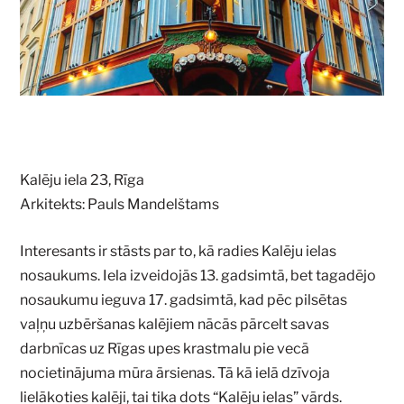
Kalēju iela 23, Rīga
Arkitekts: Pauls Mandelštams
Interesants ir stāsts par to, kā radies Kalēju ielas
nosaukums. Iela izveidojās 13. gadsimtā, bet tagadējo
nosaukumu ieguva 17. gadsimtā, kad pēc pilsētas
vaļņu uzbēršanas kalējiem nācās pārcelt savas
darbnīcas uz Rīgas upes krastmalu pie vecā
nocietinājuma mūra ārsienas. Tā kā ielā dzīvoja
lielākoties kalēji, tai tika dots “Kalēju ielas” vārds.