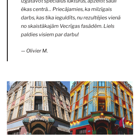
izgatavot speciālus lukturus, apzeltīt sauli
ēkas centrā… Priecājamies, ka milzīgais
darbs, kas tika ieguldīts, nu rezultējies vienā
no skaistākajām Vecrīgas fasādēm. Liels
paldies visiem par darbu!
Olivier M.